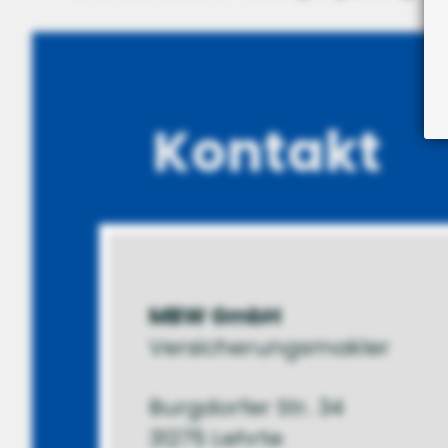
Kontakt
MBW GmbH
Versicherungsmakler
Burgdorfer Str. 34
31275 Lehrte