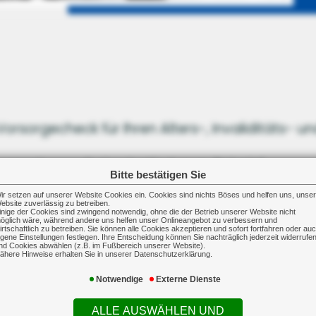
orsorgecheck für Ihren Alters-, Invaliditäts- 
zepte ergebnisorientiert, zum Beispiel
Bitte bestätigen Sie
ir setzen auf unserer Website Cookies ein. Cookies sind nichts Böses und helfen uns, unse
hrer Versorgungswerke?
ebsite zuverlässig zu betreiben.
inige der Cookies sind zwingend notwendig, ohne die der Betrieb unserer Website nicht
s niedrige Zinsniveau sowie die gestiegene Leb
öglich wäre, während andere uns helfen unser Onlineangebot zu verbessern und
irtschaftlich zu betreiben. Sie können alle Cookies akzeptieren und sofort fortfahren oder au
igene Einstellungen festlegen. Ihre Entscheidung können Sie nachträglich jederzeit widerrufe
ankheit zur Schuldentilgung eine notwendige Er
nd Cookies abwählen (z.B. im Fußbereich unserer Website).
ähere Hinweise erhalten Sie in unserer Datenschutzerklärung.
Notwendige
Externe Dienste
icherungstarife bei Ihrer Krankenversicherung o
usreichend refinanziert?
ALLE AUSWÄHLEN UND